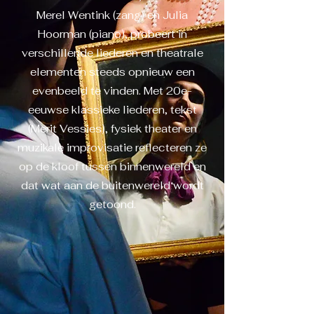
Merel Wentink (zang) en Julia
Hoorman (piano), probeert in
verschillende liederen en theatrale
elementen steeds opnieuw een
evenbeeld te vinden. Met 20e-
eeuwse klassieke liederen, tekst
(Merit Vessies), fysiek theater en
muzikale improvisatie reflecteren ze
op de kloof tussen binnenwereld en
dat wat aan de buitenwereld wordt
getoond.